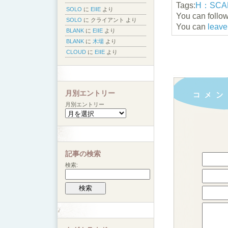
Tags:
H：SCA
SOLO
に
EIIE
より
You can follow
SOLO
に
クライアント
より
You can
leave
BLANK
に
EIIE
より
BLANK
に
木場
より
CLOUD
に
EIIE
より
月別エントリー
月別エントリー
記事の検索
検索: