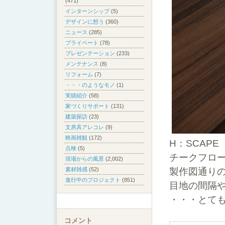
(471)
インターンシップ
(5)
デザインに想う
(360)
ニュース
(285)
プライベート
(78)
プレゼンテーション
(233)
メンテナンス
(8)
リフォーム
(7)
・・・のようなモノ
(1)
実績紹介
(58)
家づくりサポート
(131)
建築探訪
(23)
文房具アレコレ
(9)
映画雑観
(172)
H：SCAPE
点検
(5)
チークフロ
現場からの風景
(2,002)
製作図通り
素材雑感
(52)
進行中のプロジェクト
(851)
目地の間隔
・・・とても
コメント