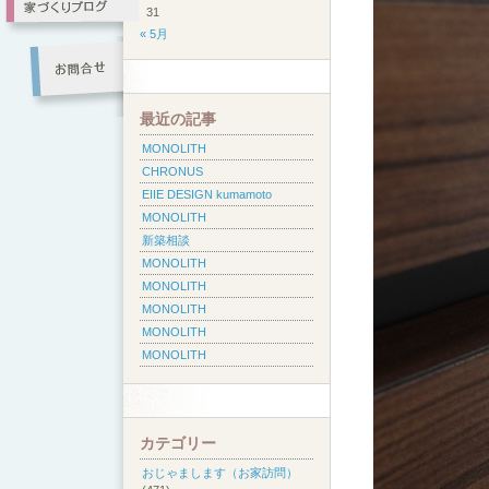
31
« 5月
最近の記事
MONOLITH
CHRONUS
EIIE DESIGN kumamoto
MONOLITH
新築相談
MONOLITH
MONOLITH
MONOLITH
MONOLITH
MONOLITH
カテゴリー
おじゃまします（お家訪問）