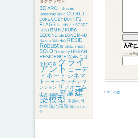
タグクラウド
3D
ARCH
Beams
CLOUD
Blossomy
Braid
F1
COZY
DUNK
CORE
FLAGS
Hearts
H：SCAPE
idea
K2
KURO
IZM
SECOND
LUNE
M-I-D
Life
RESID
Nature
Nido
Noël
Robust
smart
Simplicity
SOLO
URBAN
Timelessly
上に表示
RESIDENCE
こは
Whity
クライ
る日の舎
アント
コーデ
ィネート
シネマ
トーヨーキッチン
マ
リフォーム
ンション
建
平屋
«
木守の舎
上棟
地鎮祭
築模型
木漏れ日
現地視察
の舎
陽だまりの
舎