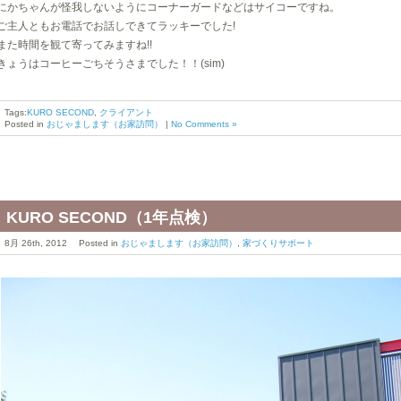
にかちゃんが怪我しないようにコーナーガードなどはサイコーですね。
ご主人ともお電話でお話しできてラッキーでした!
また時間を観て寄ってみますね!!
きょうはコーヒーごちそうさまでした！！(sim)
Tags:
KURO SECOND
,
クライアント
Posted in
おじゃまします（お家訪問）
|
No Comments »
KURO SECOND（1年点検）
8月 26th, 2012 Posted in
おじゃまします（お家訪問）
,
家づくりサポート