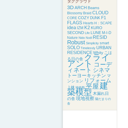
タグクラウド
3D
ARCH
Beams
CLOUD
Blossomy
Braid
F1
COZY
DUNK
CORE
FLAGS
Hearts
H：SCAPE
idea
K2
KURO
IZM
SECOND
LUNE
M-I-D
Life
RESID
Nature
Nido
Noël
Robust
smart
Simplicity
SOLO
URBAN
Timelessly
RESIDENCE
こは
Whity
クライ
る日の舎
アント
コーデ
ィネート
シネマ
トーヨーキッチン
マ
リフォーム
ンション
建
平屋
上棟
地鎮祭
築模型
木漏れ日
現地視察
の舎
陽だまりの
舎