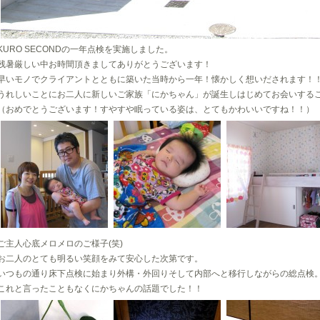
KURO SECONDの一年点検を実施しました。
残暑厳しい中お時間頂きましてありがとうございます！
早いモノでクライアントとともに築いた当時から一年！懐かしく想いだされます！
うれしいことにお二人に新しいご家族「にかちゃん」が誕生しはじめてお会いする
（おめでとうございます！すやすや眠っている姿は、とてもかわいいですね！！）
ご主人心底メロメロのご様子(笑)
お二人のとても明るい笑顔をみて安心した次第です。
いつもの通り床下点検に始まり外構・外回りそして内部へと移行しながらの総点検
これと言ったこともなくにかちゃんの話題でした！！