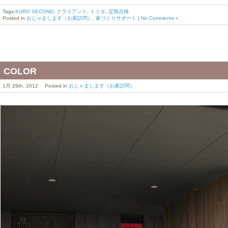
Tags:
KURO SECOND
,
クライアント
,
トミタ
,
定期点検
Posted in
おじゃまします（お家訪問）
,
家づくりサポート
|
No Comments »
COLOR
1月 29th, 2012 Posted in
おじゃまします（お家訪問）