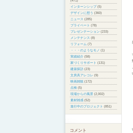
(471)
インターンシップ
(5)
デザインに想う
(360)
ニュース
(285)
プライベート
(78)
プレゼンテーション
(233)
メンテナンス
(8)
リフォーム
(7)
・・・のようなモノ
(1)
実績紹介
(58)
家づくりサポート
(131)
建築探訪
(23)
文房具アレコレ
(9)
映画雑観
(172)
点検
(5)
現場からの風景
(2,002)
素材雑感
(52)
進行中のプロジェクト
(851)
コメント