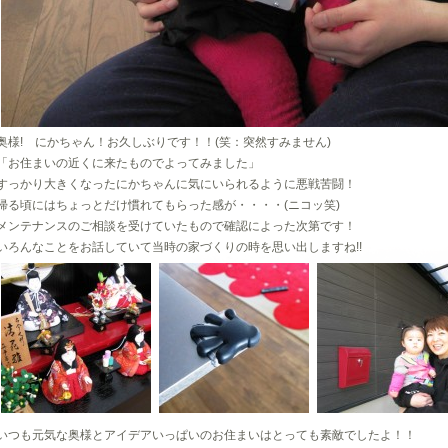
奥様! にかちゃん！お久しぶりです！！(笑：突然すみません)
「お住まいの近くに来たものでよってみました」
すっかり大きくなったにかちゃんに気にいられるように悪戦苦闘！
帰る頃にはちょっとだけ慣れてもらった感が・・・・(ニコッ笑)
メンテナンスのご相談を受けていたもので確認によった次第です！
いろんなことをお話していて当時の家づくりの時を思い出しますね!!
いつも元気な奥様とアイデアいっぱいのお住まいはとっても素敵でしたよ！！