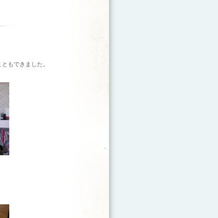
！
こともできました。
。