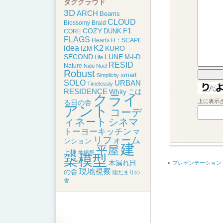
タグクラウド
3D
ARCH
Beams
CLOUD
Blossomy
Braid
F1
COZY
DUNK
CORE
FLAGS
Hearts
H：SCAPE
idea
K2
KURO
IZM
SECOND
LUNE
M-I-D
Life
RESID
Nature
Nido
Noël
Robust
smart
Simplicity
SOLO
URBAN
Timelessly
RESIDENCE
こは
Whity
クライ
上に表示
る日の舎
アント
コーデ
ィネート
シネマ
トーヨーキッチン
マ
リフォーム
ンション
建
平屋
上棟
地鎮祭
築模型
木漏れ日
«
プレゼンテーション
現地視察
の舎
陽だまりの
舎