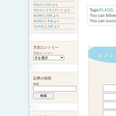
SOLO
に
EIIE
より
Tags:
FLAGS
,
SOLO
に
クライアント
より
You can follow
BLANK
に
EIIE
より
You can
leave
BLANK
に
木場
より
CLOUD
に
EIIE
より
月別エントリー
月別エントリー
記事の検索
検索: