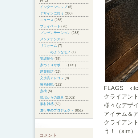
(471)
インターンシップ
(5)
デザインに想う
(360)
ニュース
(285)
プライベート
(78)
プレゼンテーション
(233)
メンテナンス
(8)
リフォーム
(7)
・・・のようなモノ
(1)
実績紹介
(58)
家づくりサポート
(131)
建築探訪
(23)
文房具アレコレ
(9)
映画雑観
(172)
FLAGS kit
点検
(5)
クライアン
現場からの風景
(2,002)
様々なデザ
素材雑感
(52)
進行中のプロジェクト
(851)
アイテム＆
クライアン
う！（sim）
コメント