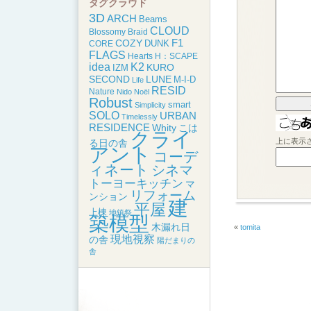
タグクラウド
3D
ARCH
Beams
CLOUD
Blossomy
Braid
F1
COZY
DUNK
CORE
FLAGS
Hearts
H：SCAPE
idea
K2
KURO
IZM
SECOND
LUNE
M-I-D
Life
RESID
Nature
Nido
Noël
Robust
smart
Simplicity
SOLO
URBAN
Timelessly
RESIDENCE
こは
Whity
クライ
上に表示
る日の舎
アント
コーデ
ィネート
シネマ
トーヨーキッチン
マ
リフォーム
ンション
建
平屋
上棟
地鎮祭
築模型
木漏れ日
«
tomita
現地視察
の舎
陽だまりの
舎