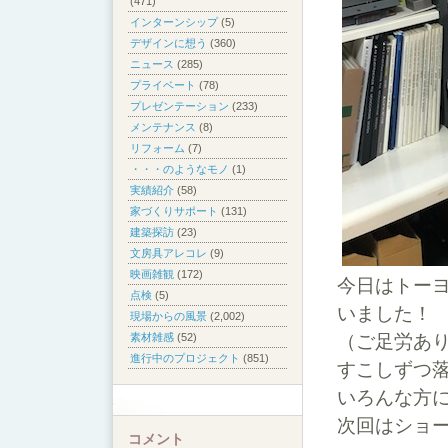
(471)
インターンシップ
(5)
デザインに想う
(360)
ニュース
(285)
プライベート
(78)
プレゼンテーション
(233)
メンテナンス
(8)
リフォーム
(7)
・・・のようなモノ
(1)
実績紹介
(58)
家づくりサポート
(131)
建築探訪
(23)
文房具アレコレ
(9)
映画雑観
(172)
今日はトー
点検
(5)
いました！
現場からの風景
(2,002)
（ご足労あり
素材雑感
(52)
進行中のプロジェクト
(851)
すこしずつ
いろんな方
次回はショー
コメント