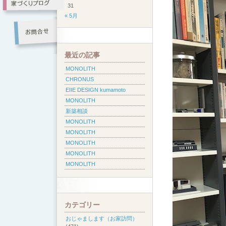
31
« 5月
最近の記事
MONOLITH
CHRONUS
EIIE DESIGN kumamoto
MONOLITH
新築相談
MONOLITH
MONOLITH
MONOLITH
MONOLITH
MONOLITH
カテゴリー
おじゃまします（お家訪問）