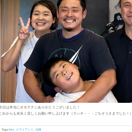
今日は本当にオモテナシありがとうございました！
これからも末永く宜しくお願い申し上げます（ランチ・・・ごちそうさまでした！
Tags:
frēo
,
クライアント
,
点検