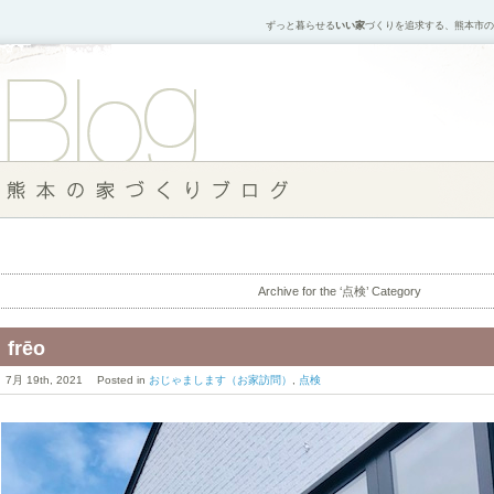
ずっと暮らせる
いい家
づくりを追求する、熊本市の
Archive for the ‘点検’ Category
frēo
7月 19th, 2021 Posted in
おじゃまします（お家訪問）
,
点検