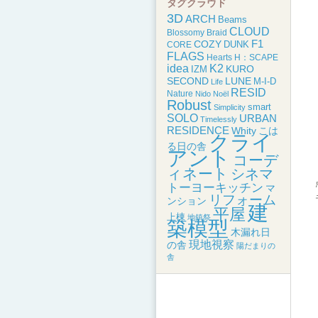
タグクラウド
3D
ARCH
Beams
CLOUD
Blossomy
Braid
F1
COZY
DUNK
CORE
FLAGS
Hearts
H：SCAPE
idea
K2
KURO
IZM
SECOND
LUNE
M-I-D
Life
RESID
Nature
Nido
Noël
Robust
smart
Simplicity
SOLO
URBAN
Timelessly
RESIDENCE
こは
Whity
クライ
る日の舎
アント
コーデ
ィネート
シネマ
トーヨーキッチン
マ
リフォーム
ンション
建
平屋
上棟
地鎮祭
築模型
木漏れ日
現地視察
の舎
陽だまりの
舎