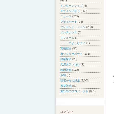
(471)
インターンシップ
(5)
デザインに想う
(360)
ニュース
(285)
プライベート
(78)
プレゼンテーション
(233)
メンテナンス
(8)
リフォーム
(7)
・・・のようなモノ
(1)
実績紹介
(58)
家づくりサポート
(131)
建築探訪
(23)
文房具アレコレ
(9)
映画雑観
(172)
点検
(5)
現場からの風景
(2,002)
素材雑感
(52)
進行中のプロジェクト
(851)
コメント