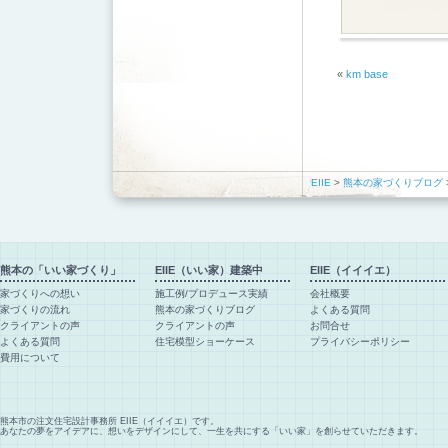
«
km base
EIIE
>
熊本の家づくりブログ
熊本の「いい家づくり」
EIIE（いい家）建築中
EIIE（イイイエ）
家づくりへの想い
施工例/プロデュース実績
会社概要
家づくりの流れ
熊本の家づくりブログ
よくある質問
クライアントの声
クライアントの声
お問合せ
よくある質問
住宅模型ショーケース
プライバシーポリシー
費用について
熊本市の注文住宅設計事務所 EIIE（イイイエ）です。
あなたの夢をアイデアに、想いをデザインにして、一生を共にする「いい家」を創らせていただきます。