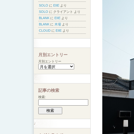
SOLO
に
EIIE
より
SOLO
に
クライアント
より
BLANK
に
EIIE
より
BLANK
に
木場
より
CLOUD
に
EIIE
より
月別エントリー
月別エントリー
記事の検索
検索: