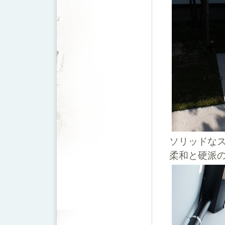
ソリッドな
柔和と硬派