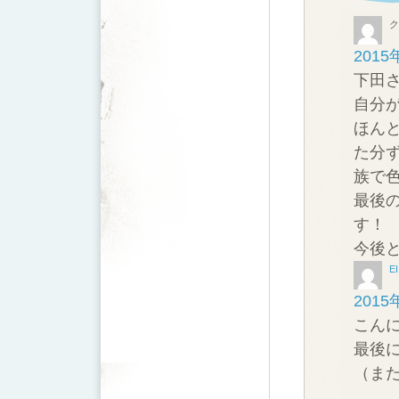
ク
2015
下田
自分
ほん
た分
族で色
最後の
す！
今後と
EI
2015
こん
最後
（ま