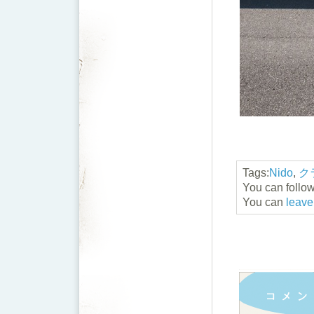
Tags:
Nido
,
ク
You can follow
You can
leave