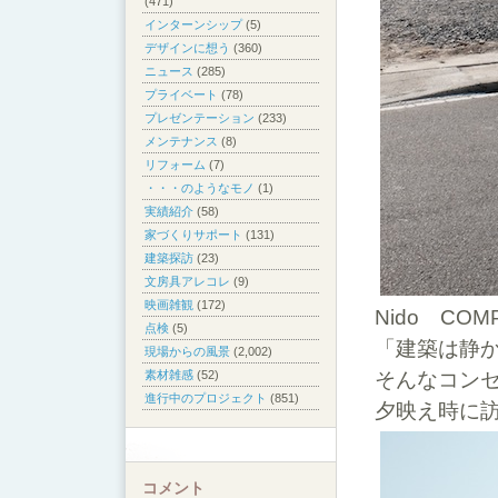
(471)
インターンシップ
(5)
デザインに想う
(360)
ニュース
(285)
プライベート
(78)
プレゼンテーション
(233)
メンテナンス
(8)
リフォーム
(7)
・・・のようなモノ
(1)
実績紹介
(58)
家づくりサポート
(131)
建築探訪
(23)
文房具アレコレ
(9)
映画雑観
(172)
Nido COM
点検
(5)
「建築は静
現場からの風景
(2,002)
そんなコンセ
素材雑感
(52)
進行中のプロジェクト
(851)
夕映え時に
コメント