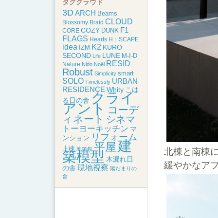
タグクラウド
3D
ARCH
Beams
CLOUD
Blossomy
Braid
F1
COZY
DUNK
CORE
FLAGS
Hearts
H：SCAPE
idea
K2
KURO
IZM
SECOND
LUNE
M-I-D
Life
RESID
Nature
Nido
Noël
Robust
smart
Simplicity
SOLO
URBAN
Timelessly
RESIDENCE
こは
Whity
クライ
る日の舎
アント
コーデ
ィネート
シネマ
トーヨーキッチン
マ
リフォーム
ンション
建
平屋
上棟
地鎮祭
北棟と南棟
築模型
木漏れ日
緩やかなア
現地視察
の舎
陽だまりの
舎