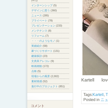
(471)
インターンシップ
(5)
デザインに想う
(360)
ニュース
(285)
プライベート
(78)
プレゼンテーション
(233)
メンテナンス
(8)
リフォーム
(7)
・・・のようなモノ
(1)
実績紹介
(58)
家づくりサポート
(131)
建築探訪
(23)
文房具アレコレ
(9)
映画雑観
(172)
点検
(5)
現場からの風景
(2,002)
Kartell lov
素材雑感
(52)
進行中のプロジェクト
(851)
Tags:
Kartell
,
Posted in
ニ
コメント