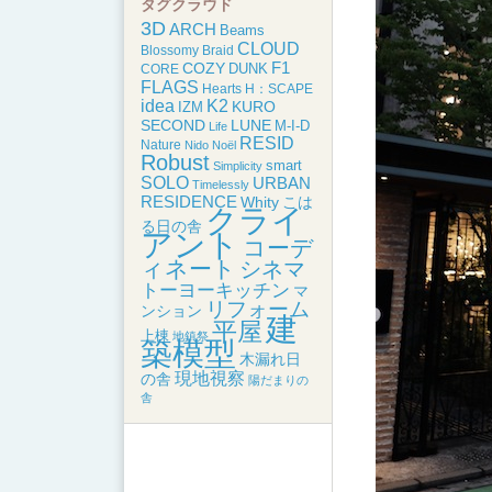
タグクラウド
3D
ARCH
Beams
CLOUD
Blossomy
Braid
F1
COZY
DUNK
CORE
FLAGS
Hearts
H：SCAPE
idea
K2
KURO
IZM
SECOND
LUNE
M-I-D
Life
RESID
Nature
Nido
Noël
Robust
smart
Simplicity
SOLO
URBAN
Timelessly
RESIDENCE
こは
Whity
クライ
る日の舎
アント
コーデ
ィネート
シネマ
トーヨーキッチン
マ
リフォーム
ンション
建
平屋
上棟
地鎮祭
築模型
木漏れ日
現地視察
の舎
陽だまりの
舎