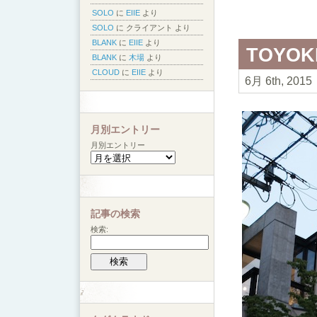
SOLO
に
EIIE
より
SOLO
に
クライアント
より
BLANK
に
EIIE
より
TOYOK
BLANK
に
木場
より
CLOUD
に
EIIE
より
6月 6th, 2015
月別エントリー
月別エントリー
記事の検索
検索: